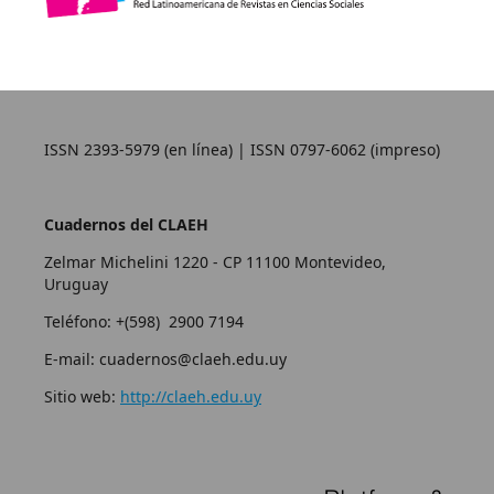
ISSN 2393-5979 (en línea) | ISSN 0797-6062 (impreso)
Cuadernos del CLAEH
Zelmar Michelini 1220 - CP 11100 Montevideo,
Uruguay
Teléfono: +(598) 2900 7194
E-mail: cuadernos@claeh.edu.uy
Sitio web:
http://claeh.edu.uy