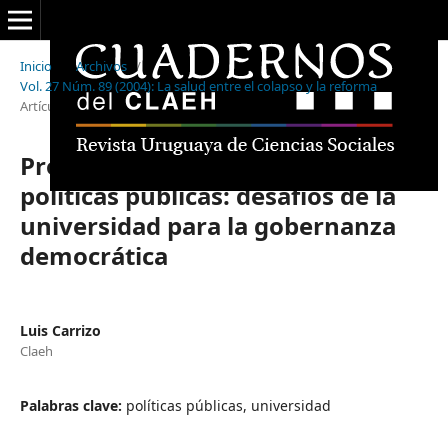
Inicio
/
Archivos
/
Vol. 27 Núm. 89 (2004): La salud entre el colapso y la reforma
/
Artículos
Producción de conocimiento y
políticas públicas: desafíos de la
universidad para la gobernanza
democrática
Luis Carrizo
Claeh
Palabras clave:
políticas públicas, universidad