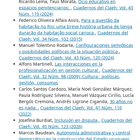
Ricardo Lema, Txus Morata,
Ocio educativo en
espacios penitenciarios:
,
Cuadernos del Claeh: Vol. 43
Núm. 119 (2024)
Federico Oliveira Alfaix Assis,
Para a questão da
habitação no Rio: uma breve história urbana de longa
duração da habitação social carioca
,
Cuadernos del
Claeh: Vol. 34 Núm. 102 (2015)
Manuel Tolentino Rodarte,
Configuraciones semióticas
y posibilidades políticas de la situación pública
,
Cuadernos del Claeh: Vol. 43 Núm. 120 (2024)
Alfons Martinell,
Las interacciones en la
profesionalización en gestión cultural
,
Cuadernos del
Claeh: Vol. 32 Núm. 98 (2009): Cultura : políticas,
gestión, consumos
Carlos Santos Cardozo, María Noel González Márquez,
Paula Rodríguez Silveira, Manuel Vázquez Cirillo, Lucía
Bergós Cremona, Andrés Ligrone Ciganda,
30 años no
es nada:
,
Cuadernos del Claeh: Vol. 41 Núm. 116
(2022)
Josefina Burdiat,
Inclusión en disputa
,
Cuadernos del
Claeh: Vol. 45 Núm. 123 (2026)
Marcos Baudean,
Autonomía administrativa y control
democrático en la construcción del Estado uruguayo