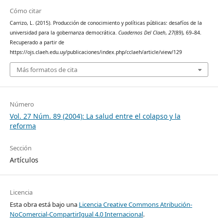
Cómo citar
Carrizo, L. (2015). Producción de conocimiento y políticas públicas: desafíos de la
universidad para la gobernanza democrática.
Cuadernos Del Claeh
,
27
(89), 69–84.
Recuperado a partir de
https://ojs.claeh.edu.uy/publicaciones/index.php/cclaeh/article/view/129
Más formatos de cita
Número
Vol. 27 Núm. 89 (2004): La salud entre el colapso y la
reforma
Sección
Artículos
Licencia
Esta obra está bajo una
Licencia Creative Commons Atribución-
NoComercial-CompartirIgual 4.0 Internacional
.