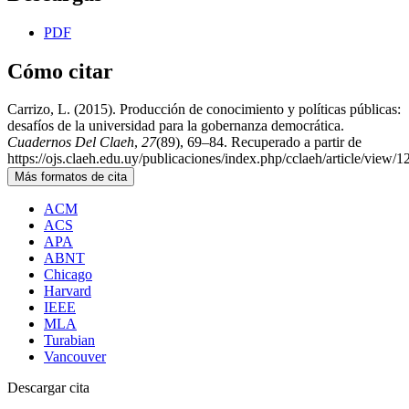
PDF
Cómo citar
Carrizo, L. (2015). Producción de conocimiento y políticas públicas:
desafíos de la universidad para la gobernanza democrática.
Cuadernos Del Claeh
,
27
(89), 69–84. Recuperado a partir de
https://ojs.claeh.edu.uy/publicaciones/index.php/cclaeh/article/view/1
Más formatos de cita
ACM
ACS
APA
ABNT
Chicago
Harvard
IEEE
MLA
Turabian
Vancouver
Descargar cita