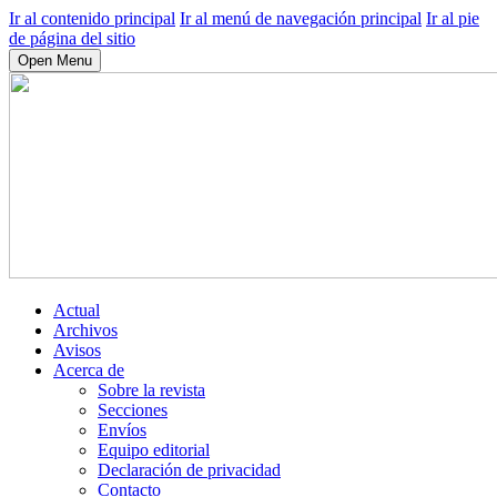
Ir al contenido principal
Ir al menú de navegación principal
Ir al pie
de página del sitio
Open Menu
Actual
Archivos
Avisos
Acerca de
Sobre la revista
Secciones
Envíos
Equipo editorial
Declaración de privacidad
Contacto