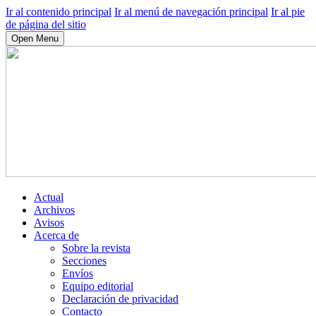
Ir al contenido principal
Ir al menú de navegación principal
Ir al pie
de página del sitio
Open Menu
Actual
Archivos
Avisos
Acerca de
Sobre la revista
Secciones
Envíos
Equipo editorial
Declaración de privacidad
Contacto