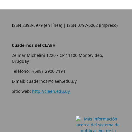
ISSN 2393-5979 (en línea) | ISSN 0797-6062 (impreso)
Cuadernos del CLAEH
Zelmar Michelini 1220 - CP 11100 Montevideo,
Uruguay
Teléfono: +(598) 2900 7194
E-mail: cuadernos@claeh.edu.uy
Sitio web:
http://claeh.edu.uy