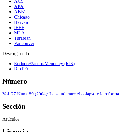
ACS
APA
ABNT
Chicago
Harvard
IEEE
MLA
Turabian
Vancouver
Descargar cita
Endnote/Zotero/Mendeley (RIS)
BibTeX
Número
Vol. 27 Núm. 89 (2004): La salud entre el colapso y la reforma
Sección
Artículos
Licencia