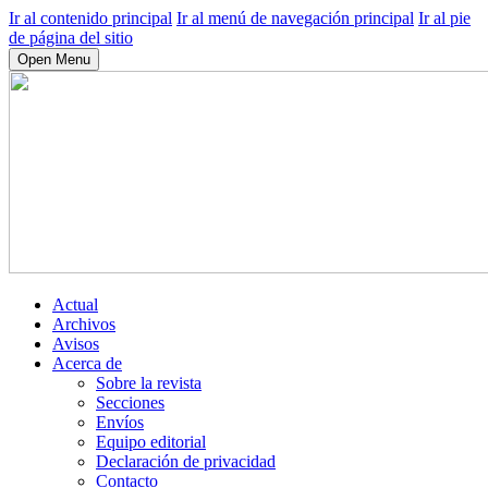
Ir al contenido principal
Ir al menú de navegación principal
Ir al pie
de página del sitio
Open Menu
Actual
Archivos
Avisos
Acerca de
Sobre la revista
Secciones
Envíos
Equipo editorial
Declaración de privacidad
Contacto